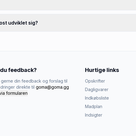
st udviklet sig?
 du feedback?
Hurtige links
gerne din feedback og forslag til
Opskrifter
dringer direkte til
goma@goma.gg
Dagligvarer
via formularen
Indkøbsliste
Madplan
Indsigter