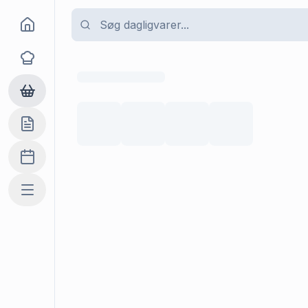
Goma
Opskrifter
Dagligvarer
Indkøbslisten
Madplan
Mere