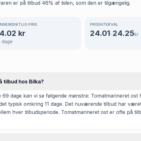
 varen er på tilbud 46% af tiden, som den er tilgængelig.
NNEMSNITLIG PRIS
PRISINTERVAL
4.02
kr
24.01
24.25
–
kr
9
dage
 tilbud hos Bilka?
69 dage kan vi se følgende mønstre: Tomatmarineret ost har 
det typisk omkring 11 dage. Det nuværende tilbud har været
llem hver tilbudsperiode. Tomatmarineret ost er ofte på tilb