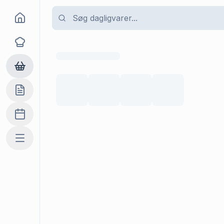
Goma
Opskrifter
Dagligvarer
Indkøbslisten
Madplan
Mere