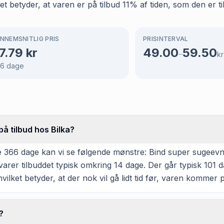
t betyder, at varen er på tilbud 11% af tiden, som den er ti
NNEMSNITLIG PRIS
PRISINTERVAL
7.79
kr
49.00
59.50
–
kr
66
dage
å tilbud hos Bilka?
366 dage kan vi se følgende mønstre: Bind super sugeevne ha
rer tilbuddet typisk omkring 14 dage. Der går typisk 101 d
hvilket betyder, at der nok vil gå lidt tid før, varen kommer p
?