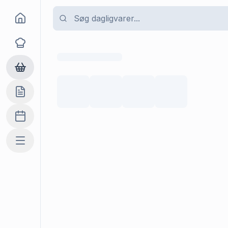
Goma
Opskrifter
Dagligvarer
Indkøbslisten
Madplan
Mere