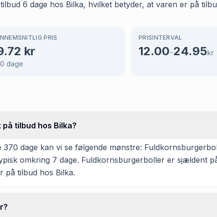
bud 6 dage hos Bilka, hvilket betyder, at varen er på tilbu
NNEMSNITLIG PRIS
PRISINTERVAL
9.72
kr
12.00
24.95
–
kr
70
dage
 på tilbud hos Bilka?
 370 dage kan vi se følgende mønstre: Fuldkornsburgerboll
typisk omkring 7 dage. Fuldkornsburgerboller er sjældent på
r på tilbud hos Bilka.
r?