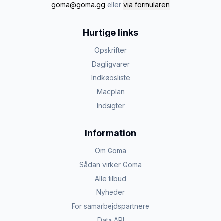
goma@goma.gg
eller
via formularen
Hurtige links
Opskrifter
Dagligvarer
Indkøbsliste
Madplan
Indsigter
Information
Om Goma
Sådan virker Goma
Alle tilbud
Nyheder
For samarbejdspartnere
Data API