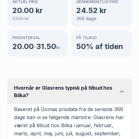
AKTUEL PRIS
GENNEMSNITLIG PRIS
20.00
kr
24.52
kr
27.00
kr
366
dage
PRISINTERVAL
PÅ TILBUD
20.00
31.50
50
% af tiden
–
kr
Hvornår er Glasrens typisk på tilbud hos
Bilka?
Baseret på Gomas prisdata fra de seneste 366
dage kan vi se følgende mønstre: Glasrens har
været på tilbud hos Bilka i januar, februar,
marts, april, maj, juni, juli, august, september,