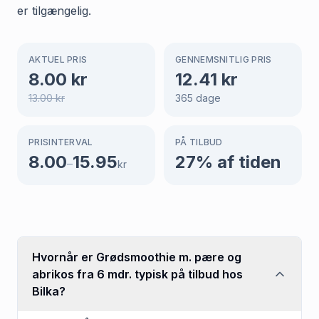
er tilgængelig.
AKTUEL PRIS
GENNEMSNITLIG PRIS
8.00
kr
12.41
kr
13.00
kr
365
dage
PRISINTERVAL
PÅ TILBUD
8.00
15.95
27
% af tiden
–
kr
Hvornår er Grødsmoothie m. pære og
abrikos fra 6 mdr. typisk på tilbud hos
Bilka?