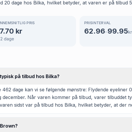
20 dage hos Bilka, hvilket betyder, at varen er på tilbud 5
NNEMSNITLIG PRIS
PRISINTERVAL
7.70
kr
62.96
99.95
–
kr
62
dage
ypisk på tilbud hos Bilka?
 462 dage kan vi se følgende mønstre: Flydende eyeliner 03
r og december. Når varen kommer på tilbud, varer tilbuddet 
aren sidst var på tilbud hos Bilka, hvilket betyder, at der no
3 Brown?