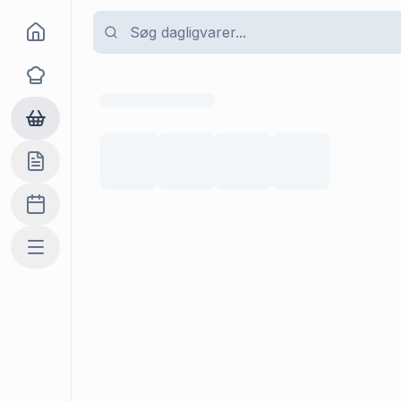
Goma
Opskrifter
Dagligvarer
Indkøbslisten
Madplan
Mere