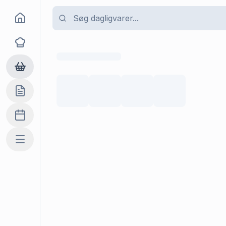
Goma
Opskrifter
Dagligvarer
Indkøbslisten
Madplan
Mere