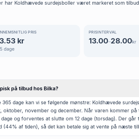
er har Koldhævede surdejsboller været markeret som tilbud 
NNEMSNITLIG PRIS
PRISINTERVAL
3.53
kr
13.00
28.00
–
kr
5
dage
isk på tilbud hos Bilka?
 365 dage kan vi se følgende mønstre: Koldhævede surdejsbo
ugust, oktober, november og december. Når varen kommer på t
dage og forventes at slutte om 12 dage (torsdag). Der går 
 (44% af tiden), så det kan betale sig at vente på næste tilb