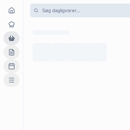
Goma
Opskrifter
Dagligvarer
Indkøbslisten
Madplan
Mere