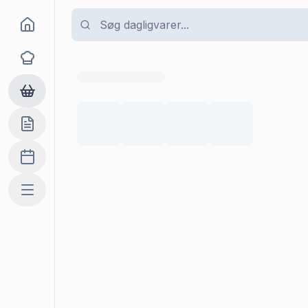
Goma
Opskrifter
Dagligvarer
Indkøbslisten
Madplan
Mere