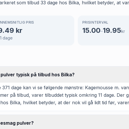
eret som tilbud 33 dage hos Bilka, hvilket betyder, at vare
NNEMSNITLIG PRIS
PRISINTERVAL
9.49
kr
15.00
19.95
–
kr
1
dage
ulver typisk på tilbud hos Bilka?
 371 dage kan vi se følgende mønstre: Kagemousse m. vanilj
er på tilbud, varer tilbuddet typisk omkring 11 dage. Der 
hos Bilka, hvilket betyder, at der nok vil gå lidt tid før, va
jesmag pulver?