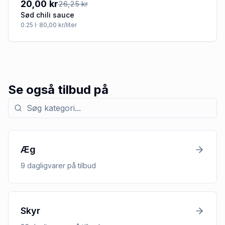
20,00 kr
26,25 kr
Sød chili sauce
0.25
l
· 80,00 kr/liter
Se også tilbud på
Søg efter kategori med tilbud
Æg
9
dagligvarer
på tilbud
Skyr