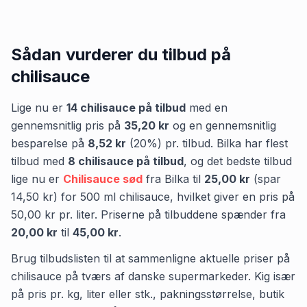
Sådan vurderer du tilbud på
chilisauce
Lige nu er
14
chilisauce
på tilbud
med en
gennemsnitlig pris på
35,20 kr
og en gennemsnitlig
besparelse på
8,52 kr
(
20
%) pr. tilbud.
Bilka
har flest
tilbud med
8
chilisauce
på tilbud
,
og det bedste tilbud
lige nu er
Chilisauce sød
fra
Bilka
til
25,00 kr
(spar
14,50 kr
)
for
500
ml
chilisauce
, hvilket giver en pris på
50,00 kr
pr.
liter
.
Priserne på tilbuddene spænder fra
20,00 kr
til
45,00 kr
.
Brug tilbudslisten til at sammenligne aktuelle priser på
chilisauce på tværs af danske supermarkeder. Kig især
på pris pr. kg, liter eller stk., pakningsstørrelse, butik