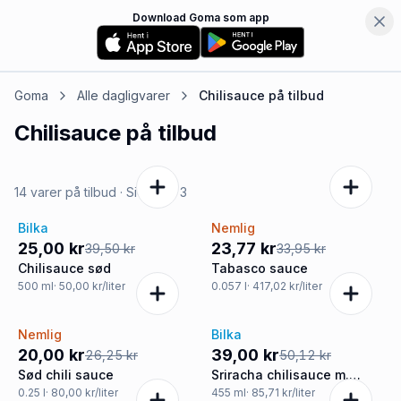
Download Goma som app
Goma
Alle dagligvarer
Chilisauce
på tilbud
Chilisauce
på tilbud
14 varer på tilbud
· Side
1
af
3
Bilka
Nemlig
-37%
-30%
25,00 kr
23,77 kr
39,50 kr
33,95 kr
Chilisauce sød
Tabasco sauce
500
ml
· 50,00 kr/liter
0.057
l
· 417,02 kr/liter
Nemlig
Bilka
-24%
-22%
20,00 kr
39,00 kr
26,25 kr
50,12 kr
Sød chili sauce
Sriracha chilisauce m.
citrongræs stærk
0.25
l
· 80,00 kr/liter
455
ml
· 85,71 kr/liter