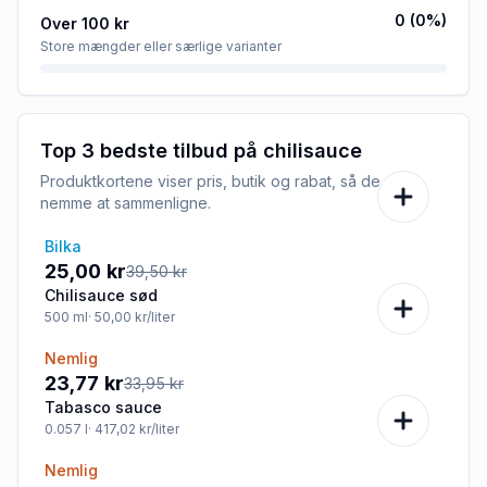
0
(
0
%)
Over 100 kr
Store mængder eller særlige varianter
Top 3 bedste tilbud på
chilisauce
Produktkortene viser pris, butik og rabat, så de er
nemme at sammenligne.
Bilka
-37%
25,00 kr
39,50 kr
Chilisauce sød
500
ml
· 50,00 kr/liter
Nemlig
-30%
23,77 kr
33,95 kr
Tabasco sauce
0.057
l
· 417,02 kr/liter
Nemlig
-24%