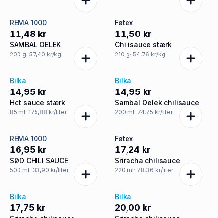
REMA 1000
Føtex
11,48 kr
11,50 kr
SAMBAL OELEK
Chilisauce stærk
200
g
· 57,40 kr/kg
210
g
· 54,76 kr/kg
Bilka
Bilka
14,95 kr
14,95 kr
Hot sauce stærk
Sambal Oelek chilisauce
85
ml
· 175,88 kr/liter
200
ml
· 74,75 kr/liter
REMA 1000
Føtex
16,95 kr
17,24 kr
SØD CHILI SAUCE
Sriracha chilisauce
500
ml
· 33,90 kr/liter
220
ml
· 78,36 kr/liter
Bilka
Bilka
17,75 kr
20,00 kr