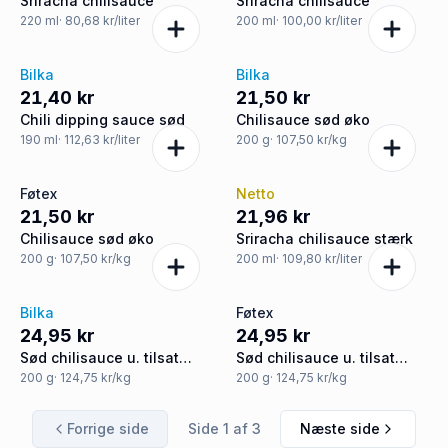
Sriracha chilisauce
Sriracha chilisauce
220
ml
· 80,68 kr/liter
200
ml
· 100,00 kr/liter
Bilka
Bilka
21,40 kr
21,50 kr
Chili dipping sauce sød
Chilisauce sød øko
190
ml
· 112,63 kr/liter
200
g
· 107,50 kr/kg
Føtex
Netto
21,50 kr
21,96 kr
Chilisauce sød øko
Sriracha chilisauce stærk
200
g
· 107,50 kr/kg
200
ml
· 109,80 kr/liter
Bilka
Føtex
24,95 kr
24,95 kr
Sød chilisauce u. tilsat
Sød chilisauce u. tilsat
sukker
sukker
200
g
· 124,75 kr/kg
200
g
· 124,75 kr/kg
Forrige side
Side
1
af
3
Næste side