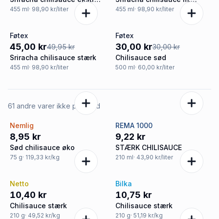
stærk
ekstra hvidløg stærk
455
ml
· 98,90 kr/liter
455
ml
· 98,90 kr/liter
Føtex
Føtex
-10%
Tilbud
45,00 kr
30,00 kr
49,95 kr
30,00 kr
Sriracha chilisauce stærk
Chilisauce sød
455
ml
· 98,90 kr/liter
500
ml
· 60,00 kr/liter
61 andre varer ikke på tilbud
Nemlig
REMA 1000
8,95 kr
9,22 kr
Sød chilisauce øko
STÆRK CHILISAUCE
75
g
· 119,33 kr/kg
210
ml
· 43,90 kr/liter
Netto
Bilka
10,40 kr
10,75 kr
Chilisauce stærk
Chilisauce stærk
210
g
· 49,52 kr/kg
210
g
· 51,19 kr/kg