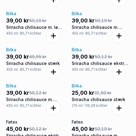
Bilka
Bilka
-22%
-22%
39,00 kr
39,00 kr
50,10 kr
50,19 kr
Sriracha chilisauce m. løg
Sriracha chilisauce m.
stærk
ekstra hvidløg stærk
455
ml
· 85,71 kr/liter
455
ml
· 85,71 kr/liter
Bilka
Bilka
-22%
-22%
39,00 kr
39,00 kr
49,95 kr
50,12 kr
Sriracha chilisauce stærk
Sriracha chilisauce ekstra
stærk
455
ml
· 85,71 kr/liter
455
ml
· 85,71 kr/liter
Bilka
Bilka
-22%
-21%
39,00 kr
25,00 kr
50,12 kr
31,50 kr
Sriracha chilisauce m.
Sriracha chilisauce stærk
ingefær stærk
455
ml
· 85,71 kr/liter
215
ml
· 116,28 kr/liter
Føtex
Føtex
-10%
-10%
45,00 kr
45,00 kr
50,12 kr
50,19 kr
Sriracha chilisauce ekstra
Sriracha chilisauce m.