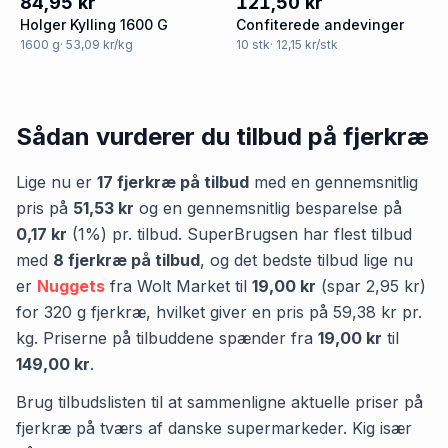
84,95 kr
121,50 kr
Holger Kylling 1600 G
Confiterede andevinger
1600
g
· 53,09 kr/kg
10
stk
· 12,15 kr/stk
Sådan vurderer du tilbud på
fjerkræ
Lige nu er
17
fjerkræ
på tilbud
med en gennemsnitlig
pris på
51,53 kr
og en gennemsnitlig besparelse på
0,17 kr
(
1
%) pr. tilbud.
SuperBrugsen
har flest tilbud
med
8
fjerkræ
på tilbud
,
og det bedste tilbud lige nu
er
Nuggets
fra
Wolt Market
til
19,00 kr
(spar
2,95 kr
)
for
320
g
fjerkræ
, hvilket giver en pris på
59,38 kr
pr.
kg
.
Priserne på tilbuddene spænder fra
19,00 kr
til
149,00 kr
.
Brug tilbudslisten til at sammenligne aktuelle priser på
fjerkræ på tværs af danske supermarkeder. Kig især