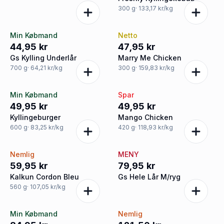
300
g
· 133,17 kr/kg
Min Købmand
Netto
44,95 kr
47,95 kr
Gs Kylling Underlår
Marry Me Chicken
700
g
· 64,21 kr/kg
300
g
· 159,83 kr/kg
Min Købmand
Spar
49,95 kr
49,95 kr
Kyllingeburger
Mango Chicken
600
g
· 83,25 kr/kg
420
g
· 118,93 kr/kg
Nemlig
MENY
59,95 kr
79,95 kr
Kalkun Cordon Bleu
Gs Hele Lår M/ryg
560
g
· 107,05 kr/kg
Min Købmand
Nemlig