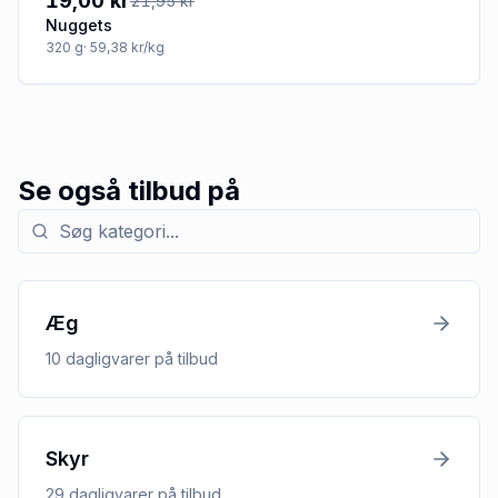
19,00 kr
21,95 kr
Nuggets
320
g
· 59,38 kr/kg
Se også tilbud på
Søg efter kategori med tilbud
Æg
10
dagligvarer
på tilbud
Skyr
29
dagligvarer
på tilbud