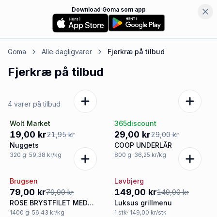
Download Goma som app
Goma
Alle dagligvarer
Fjerkræ
på tilbud
Fjerkræ
på tilbud
4 varer på tilbud
Wolt Market
365discount
-13%
Tilbud
19,00 kr
29,00 kr
21,95 kr
29,00 kr
Nuggets
COOP UNDERLÅR
320
g
· 59,38 kr/kg
800
g
· 36,25 kr/kg
Brugsen
Løvbjerg
Tilbud
Tilbud
79,00 kr
149,00 kr
79,00 kr
149,00 kr
ROSE BRYSTFILET MED
Luksus grillmenu
LAGE
1400
g
· 56,43 kr/kg
1
stk
· 149,00 kr/stk