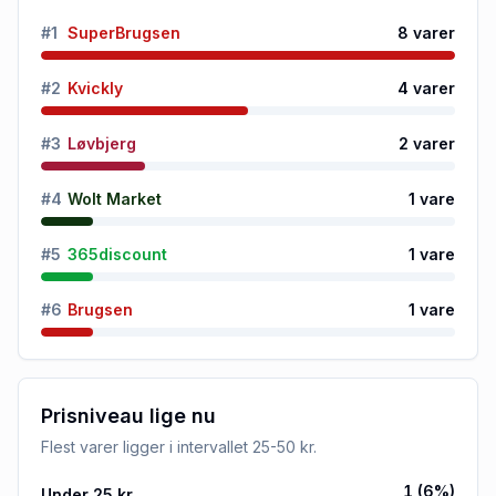
#
1
SuperBrugsen
8
varer
#
2
Kvickly
4
varer
#
3
Løvbjerg
2
varer
#
4
Wolt Market
1
vare
#
5
365discount
1
vare
#
6
Brugsen
1
vare
Prisniveau lige nu
Flest varer ligger i intervallet
25-50 kr
.
1
(
6
%)
Under 25 kr