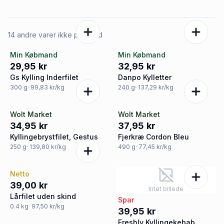
14 andre varer ikke på tilbud
Min Købmand
Min Købmand
29,95 kr
32,95 kr
Gs Kylling Inderfilet
Danpo Kylletter
300
g
· 99,83 kr/kg
240
g
· 137,29 kr/kg
Wolt Market
Wolt Market
34,95 kr
37,95 kr
Kyllingebrystfilet, Gestus
Fjerkræ Cordon Bleu
250
g
· 139,80 kr/kg
490
g
· 77,45 kr/kg
Netto
39,00 kr
Intet billede
Lårfilet uden skind
Spar
0.4
kg
· 97,50 kr/kg
39,95 kr
Freshly Kyllingekebab