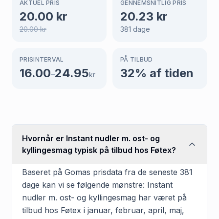
AKTUEL PRIS
GENNEMSNITLIG PRIS
20.00
kr
20.23
kr
20.00
kr
381
dage
PRISINTERVAL
PÅ TILBUD
16.00
24.95
32
% af tiden
–
kr
Hvornår er Instant nudler m. ost- og
kyllingesmag typisk på tilbud hos Føtex?
Baseret på Gomas prisdata fra de seneste 381
dage kan vi se følgende mønstre: Instant
nudler m. ost- og kyllingesmag har været på
tilbud hos Føtex i januar, februar, april, maj,