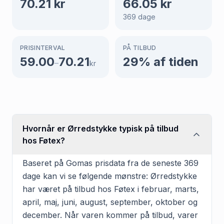
70.21
kr
66.05
kr
369
dage
PRISINTERVAL
PÅ TILBUD
59.00
70.21
29
% af tiden
–
kr
Hvornår er Ørredstykke typisk på tilbud
hos Føtex?
Baseret på Gomas prisdata fra de seneste 369
dage kan vi se følgende mønstre: Ørredstykke
har været på tilbud hos Føtex i februar, marts,
april, maj, juni, august, september, oktober og
december. Når varen kommer på tilbud, varer