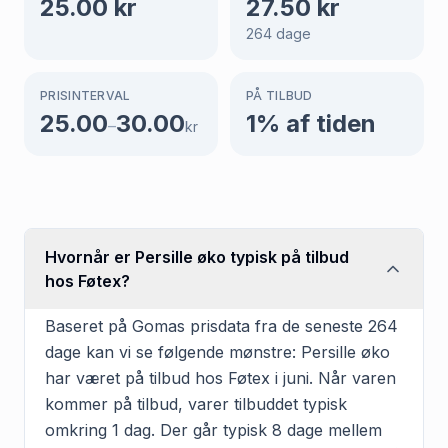
25.00
kr
27.50
kr
264
dage
PRISINTERVAL
PÅ TILBUD
25.00
30.00
1
% af tiden
–
kr
Hvornår er Persille øko typisk på tilbud
hos Føtex?
Baseret på Gomas prisdata fra de seneste 264
dage kan vi se følgende mønstre: Persille øko
har været på tilbud hos Føtex i juni. Når varen
kommer på tilbud, varer tilbuddet typisk
omkring 1 dag. Der går typisk 8 dage mellem