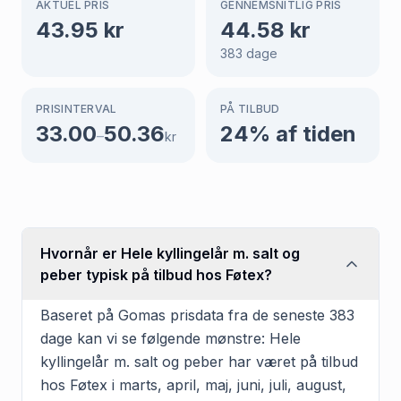
AKTUEL PRIS
GENNEMSNITLIG PRIS
43.95
kr
44.58
kr
383
dage
PRISINTERVAL
PÅ TILBUD
33.00
50.36
24
% af tiden
–
kr
Hvornår er Hele kyllingelår m. salt og
peber typisk på tilbud hos Føtex?
Baseret på Gomas prisdata fra de seneste 383
dage kan vi se følgende mønstre: Hele
kyllingelår m. salt og peber har været på tilbud
hos Føtex i marts, april, maj, juni, juli, august,