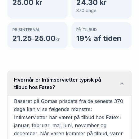
25.00
kr
24.30
kr
370
dage
PRISINTERVAL
PÅ TILBUD
21.25
25.00
19
% af tiden
–
kr
Hvornår er Intimservietter typisk på
tilbud hos Føtex?
Baseret på Gomas prisdata fra de seneste 370
dage kan vi se følgende mønstre:
Intimservietter har været på tilbud hos Føtex i
januar, februar, maj, juni, november og
december. Når varen kommer på tilbud, varer