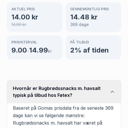
AKTUEL PRIS
GENNEMSNITLIG PRIS
14.00
kr
14.48
kr
14.99
kr
369
dage
PRISINTERVAL
PÅ TILBUD
9.00
14.99
2
% af tiden
–
kr
Hvornår er Rugbrødssnacks m. havsalt
typisk på tilbud hos Føtex?
Baseret på Gomas prisdata fra de seneste 369
dage kan vi se følgende mønstre:
Rugbrødssnacks m. havsalt har været på