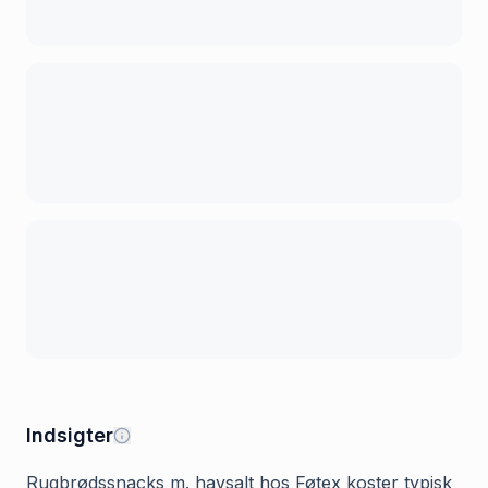
Indsigter
Rugbrødssnacks m. havsalt hos Føtex koster typisk