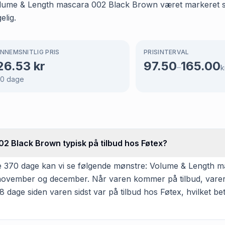
Volume & Length mascara 002 Black Brown været markeret so
elig.
NNEMSNITLIG PRIS
PRISINTERVAL
26.53
kr
97.50
165.00
–
k
70
dage
2 Black Brown typisk på tilbud hos Føtex?
e 370 dage kan vi se følgende mønstre: Volume & Length m
r, november og december. Når varen kommer på tilbud, varer 
 dage siden varen sidst var på tilbud hos Føtex, hvilket bet