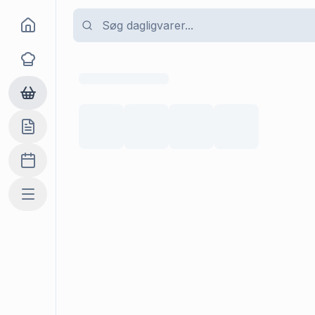
Goma
Opskrifter
Dagligvarer
Indkøbslisten
Madplan
Mere