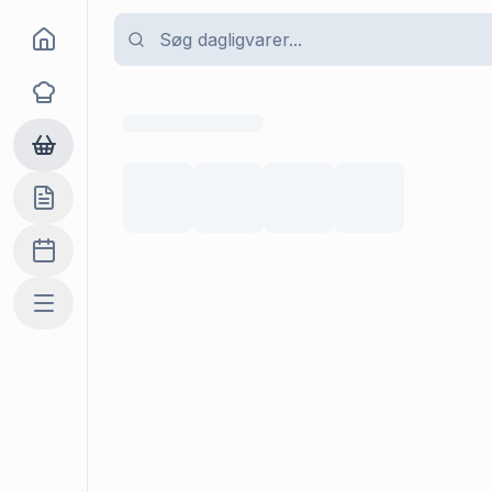
Goma
Opskrifter
Dagligvarer
Indkøbslisten
Madplan
Mere