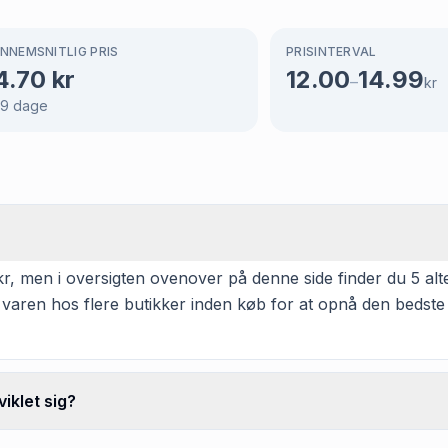
NNEMSNITLIG PRIS
PRISINTERVAL
4.70
kr
12.00
14.99
–
kr
69
dage
r, men i oversigten ovenover på denne side finder du 5 alte
 varen hos flere butikker inden køb for at opnå den bedste
iklet sig?