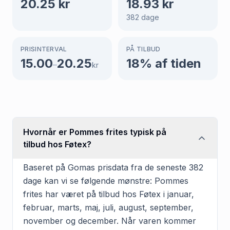
20.25
kr
18.93
kr
382
dage
PRISINTERVAL
PÅ TILBUD
15.00
20.25
18
% af tiden
–
kr
Hvornår er Pommes frites typisk på
tilbud hos Føtex?
Baseret på Gomas prisdata fra de seneste 382
dage kan vi se følgende mønstre: Pommes
frites har været på tilbud hos Føtex i januar,
februar, marts, maj, juli, august, september,
november og december. Når varen kommer