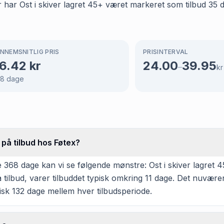
r har Ost i skiver lagret 45+ været markeret som tilbud 35 d
NNEMSNITLIG PRIS
PRISINTERVAL
6.42
kr
24.00
39.95
–
kr
68
dage
 på tilbud hos Føtex?
68 dage kan vi se følgende mønstre: Ost i skiver lagret 45+ 
ilbud, varer tilbuddet typisk omkring 11 dage. Det nuvære
pisk 132 dage mellem hver tilbudsperiode.