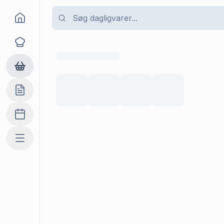
Goma
Opskrifter
Dagligvarer
Indkøbslisten
Madplan
Mere