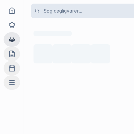
Goma
Opskrifter
Dagligvarer
Indkøbslisten
Madplan
Mere