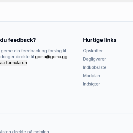
 du feedback?
Hurtige links
gerne din feedback og forslag til
Opskrifter
dringer direkte til
goma@goma.gg
Dagligvarer
via formularen
Indkøbsliste
Madplan
Indsigter
listen direkte på mobilen.