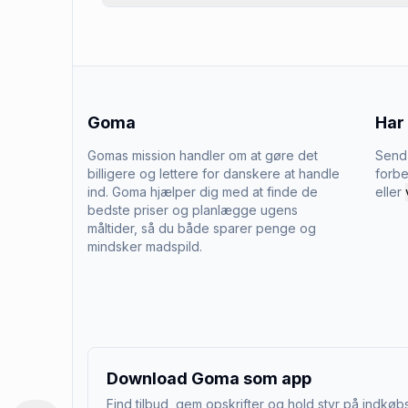
Goma
Har
Gomas mission handler om at gøre det
Send 
billigere og lettere for danskere at handle
forbe
ind. Goma hjælper dig med at finde de
eller
bedste priser og planlægge ugens
måltider, så du både sparer penge og
mindsker madspild.
Download Goma som app
Find tilbud, gem opskrifter og hold styr på indkøbs