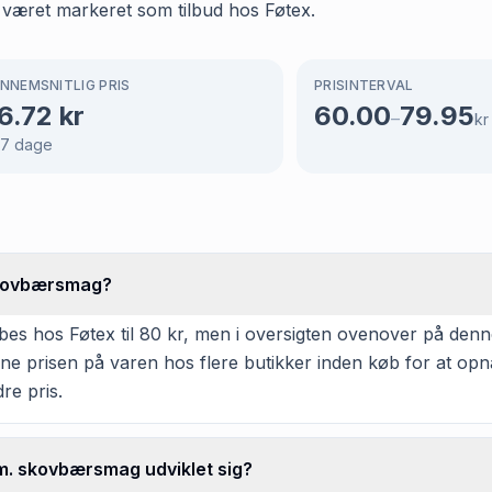
 været markeret som tilbud hos Føtex.
NNEMSNITLIG PRIS
PRISINTERVAL
6.72
kr
60.00
79.95
–
kr
47
dage
 skovbærsmag?
 hos Føtex til 80 kr, men i oversigten ovenover på denne si
igne prisen på varen hos flere butikker inden køb for at op
re pris.
 m. skovbærsmag udviklet sig?