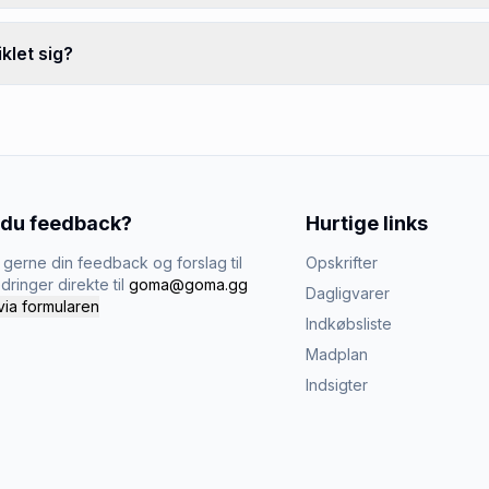
klet sig?
 du feedback?
Hurtige links
gerne din feedback og forslag til
Opskrifter
dringer direkte til
goma@goma.gg
Dagligvarer
via formularen
Indkøbsliste
Madplan
Indsigter