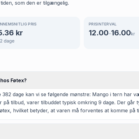
 tiden, som den er tilgængelig.
NNEMSNITLIG PRIS
PRISINTERVAL
5.36
kr
12.00
16.00
–
kr
2
dage
 hos Føtex?
382 dage kan vi se følgende mønstre: Mango i tern har været
 tilbud, varer tilbuddet typisk omkring 9 dage. Der går t
Føtex, hvilket betyder, at varen må forventes at komme på ti