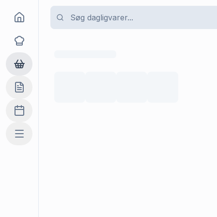
Goma
Opskrifter
Dagligvarer
Indkøbslisten
Madplan
Mere