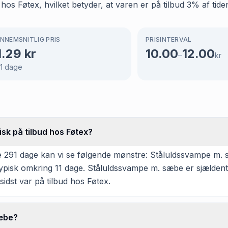
s Føtex, hvilket betyder, at varen er på tilbud 3% af tiden
NNEMSNITLIG PRIS
PRISINTERVAL
1.29
kr
10.00
12.00
–
kr
1
dage
sk på tilbud hos Føtex?
e 291 dage kan vi se følgende mønstre: Ståluldssvampe m. 
typisk omkring 11 dage. Ståluldssvampe m. sæbe er sjældent 
idst var på tilbud hos Føtex.
sæbe?