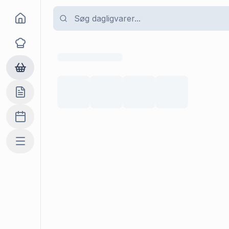
Goma
Opskrifter
Dagligvarer
Indkøbslisten
Madplan
Mere