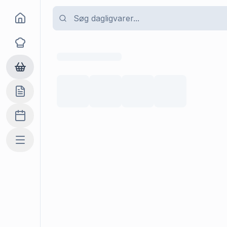
Goma
Opskrifter
Dagligvarer
Indkøbslisten
Madplan
Mere