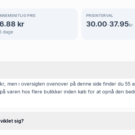
NNEMSNITLIG PRIS
PRISINTERVAL
6.88
kr
30.00
37.95
–
kr
6
dage
kr, men i oversigten ovenover på denne side finder du 55 alt
 på varen hos flere butikker inden køb for at opnå den beds
iklet sig?