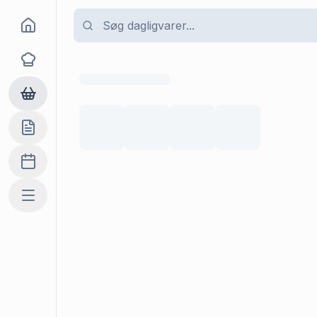
Goma
Opskrifter
Dagligvarer
Indkøbslisten
Madplan
Mere