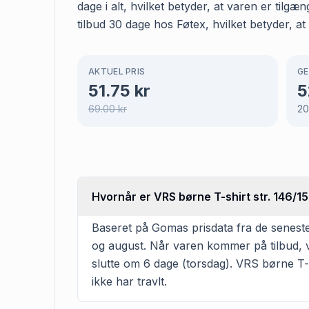
dage i alt, hvilket betyder, at varen er tilg
tilbud 30 dage hos Føtex, hvilket betyder, at
AKTUEL PRIS
GE
51.75
kr
5
69.00
kr
20
Hvornår er VRS børne T-shirt str. 146/152
Baseret på Gomas prisdata fra de seneste 
og august. Når varen kommer på tilbud, v
slutte om 6 dage (torsdag). VRS børne T-sh
ikke har travlt.