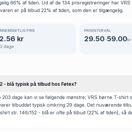
ængelig 66% af tiden. Ud af de 134 prisregistreringer har VR
 varen er på tilbud 22% af tiden, som den er tilgængelig.
NNEMSNITLIG PRIS
PRISINTERVAL
2.56
kr
29.50
59.00
–
kr
3
dage
 - blå typisk på tilbud hos Føtex?
203 dage kan vi se følgende mønstre: VRS børne T-shirt str.
arer tilbuddet typisk omkring 29 dage. Det nuværende tilb
irt str. 146/152 - blå er ofte på tilbud (22% af tiden), så d