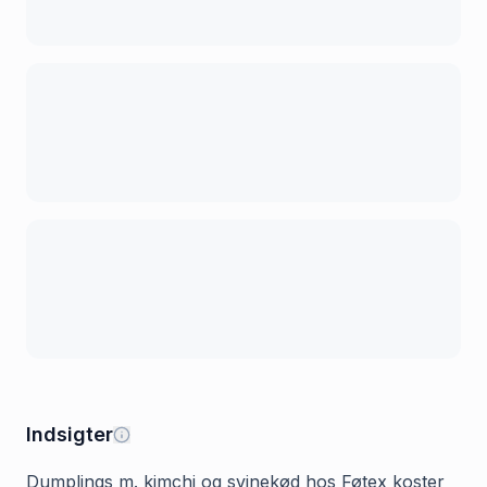
Indsigter
Dumplings m. kimchi og svinekød hos Føtex koster