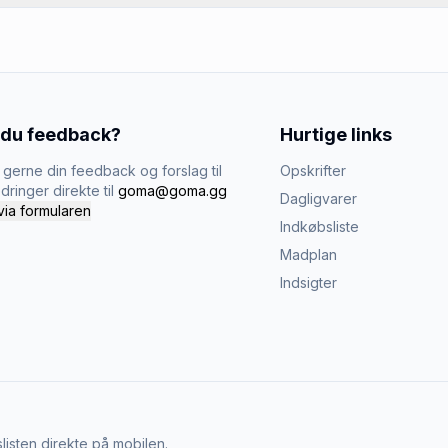
 du feedback?
Hurtige links
gerne din feedback og forslag til
Opskrifter
dringer direkte til
goma@goma.gg
Dagligvarer
via formularen
Indkøbsliste
Madplan
Indsigter
listen direkte på mobilen.