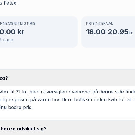
s Føtex.
NNEMSNITLIG PRIS
PRISINTERVAL
0.00
kr
18.00
20.95
–
kr
6
dage
izo?
x til 21 kr, men i oversigten ovenover på denne side finde
enligne prisen på varen hos flere butikker inden køb for a
dnu bedre pris.
horizo udviklet sig?