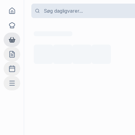
Goma
Opskrifter
Dagligvarer
Indkøbslisten
Madplan
Mere