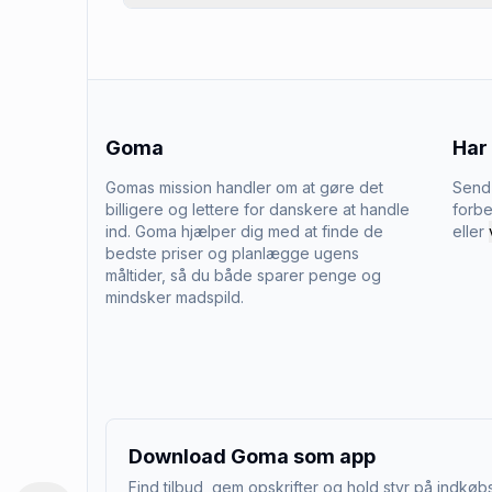
Goma
Har
Gomas mission handler om at gøre det
Send 
billigere og lettere for danskere at handle
forbe
ind. Goma hjælper dig med at finde de
eller
bedste priser og planlægge ugens
måltider, så du både sparer penge og
mindsker madspild.
Download Goma som app
Find tilbud, gem opskrifter og hold styr på indkøbs