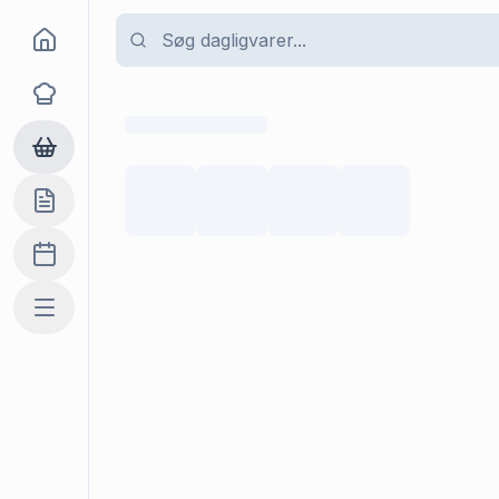
Goma
Opskrifter
Dagligvarer
Indkøbslisten
Madplan
Mere