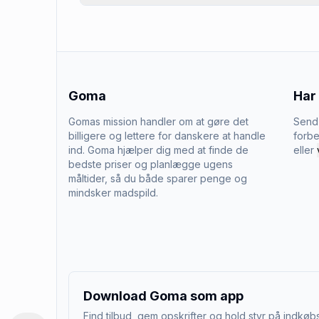
Goma
Har
Gomas mission handler om at gøre det
Send 
billigere og lettere for danskere at handle
forbe
ind. Goma hjælper dig med at finde de
eller
bedste priser og planlægge ugens
måltider, så du både sparer penge og
mindsker madspild.
Download Goma som app
Find tilbud, gem opskrifter og hold styr på indkøbs