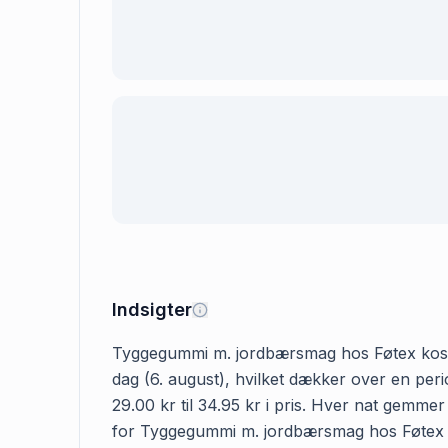
Indsigter
Tyggegummi m. jordbærsmag hos Føtex koster 2
dag (6. august), hvilket dækker over en pe
29.00 kr til 34.95 kr i pris. Hver nat gemme
for Tyggegummi m. jordbærsmag hos Føtex i 15