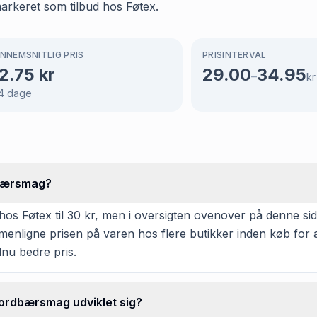
rkeret som tilbud hos Føtex.
NNEMSNITLIG PRIS
PRISINTERVAL
2.75
kr
29.00
34.95
–
kr
4
dage
dbærsmag?
Føtex til 30 kr, men i oversigten ovenover på denne side 
ammenligne prisen på varen hos flere butikker inden køb for
dnu bedre pris.
ordbærsmag udviklet sig?