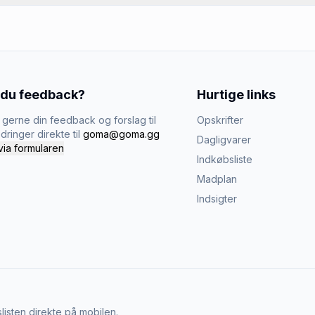
 du feedback?
Hurtige links
gerne din feedback og forslag til
Opskrifter
dringer direkte til
goma@goma.gg
Dagligvarer
via formularen
Indkøbsliste
Madplan
Indsigter
listen direkte på mobilen.