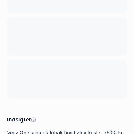
Indsigter
Veev One sampak tobak hos Føtex koster 75.00 kr.