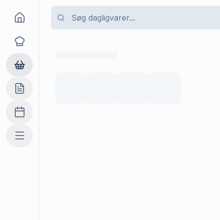
Goma
Opskrifter
Dagligvarer
Indkøbslisten
Madplan
Mere