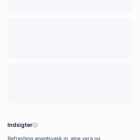
Indsigter
Refreshing ansigtsvask m. aloe vera og