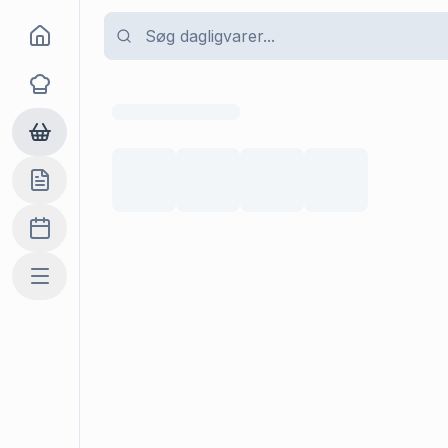
Goma
Opskrifter
Dagligvarer
Indkøbslisten
Madplan
Mere