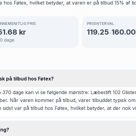
 hos Føtex, hvilket betyder, at varen er på tilbud 15% af ti
NNEMSNITLIG PRIS
PRISINTERVAL
51.68
kr
119.25
160.00
–
70
dage
sk på tilbud hos Føtex?
370 dage kan vi se følgende mønstre: Læbestift 102 Glisteni
er. Når varen kommer på tilbud, varer tilbuddet typisk om
sidst var på tilbud hos Føtex, hvilket betyder, at der nok vil
ing?