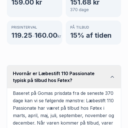
159.00
kr
151.68
kr
370
dage
PRISINTERVAL
PÅ TILBUD
119.25
160.00
15
% af tiden
–
kr
Hvornår er Læbestift 110 Passionate
typisk på tilbud hos Føtex?
Baseret på Gomas prisdata fra de seneste 370
dage kan vi se følgende mønstre: Læbestift 110
Passionate har været på tilbud hos Føtex i
marts, april, maj, juli, september, november og
december. Når varen kommer på tilbud, varer