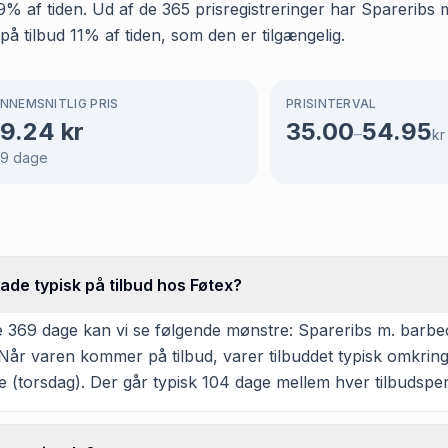
g 99% af tiden. Ud af de 365 prisregistreringer har Spareri
på tilbud 11% af tiden, som den er tilgængelig.
NNEMSNITLIG PRIS
PRISINTERVAL
9.24
kr
35.00
54.95
–
kr
69
dage
de typisk på tilbud hos Føtex?
 369 dage kan vi se følgende mønstre: Spareribs m. barbe
r. Når varen kommer på tilbud, varer tilbuddet typisk omkri
ge (torsdag). Der går typisk 104 dage mellem hver tilbudsper