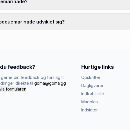
cuemarinade?
becuemarinade udviklet sig?
 du feedback?
Hurtige links
gerne din feedback og forslag til
Opskrifter
dringer direkte til
goma@goma.gg
Dagligvarer
via formularen
Indkøbsliste
Madplan
Indsigter