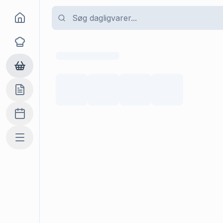
Goma
Opskrifter
Dagligvarer
Indkøbslisten
Madplan
Mere