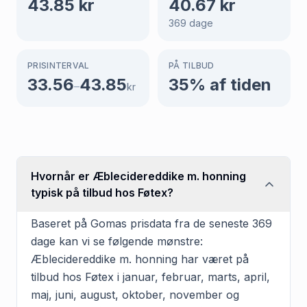
43.85
kr
40.67
kr
369
dage
PRISINTERVAL
PÅ TILBUD
33.56
43.85
35
% af tiden
–
kr
Hvornår er Æblecidereddike m. honning
typisk på tilbud hos Føtex?
Baseret på Gomas prisdata fra de seneste 369
dage kan vi se følgende mønstre:
Æblecidereddike m. honning har været på
tilbud hos Føtex i januar, februar, marts, april,
maj, juni, august, oktober, november og