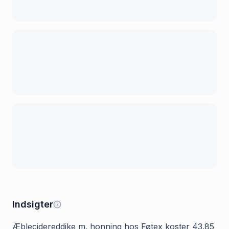
Indsigter
Æblecidereddike m. honning hos Føtex koster 43.85