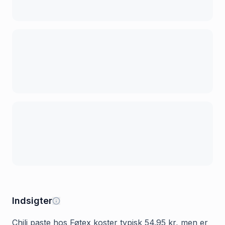
Indsigter
Chili paste hos Føtex koster typisk 54.95 kr, men er