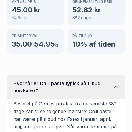
AKTUEL PRIS
GENNEMSNITLIG PRIS
45.00
kr
52.82
kr
54.95
kr
382
dage
PRISINTERVAL
PÅ TILBUD
35.00
54.95
10
% af tiden
–
kr
Hvornår er Chili paste typisk på tilbud
hos Føtex?
Baseret på Gomas prisdata fra de seneste 382
dage kan vi se følgende mønstre: Chili paste
har været på tilbud hos Føtex i januar, april,
maj, juni, juli og august. Når varen kommer på