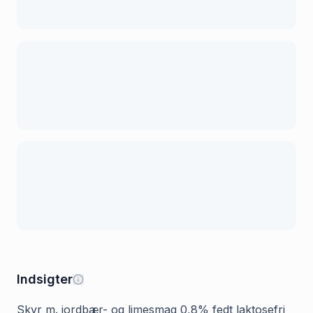
Indsigter
Skyr m. jordbær- og limesmag 0,8% fedt laktosefri