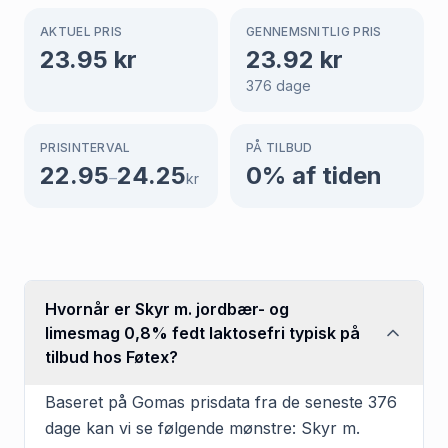
AKTUEL PRIS
GENNEMSNITLIG PRIS
23.95
kr
23.92
kr
376
dage
PRISINTERVAL
PÅ TILBUD
22.95
24.25
0
% af tiden
–
kr
Hvornår er Skyr m. jordbær- og
limesmag 0,8% fedt laktosefri typisk på
tilbud hos Føtex?
Baseret på Gomas prisdata fra de seneste 376
dage kan vi se følgende mønstre: Skyr m.