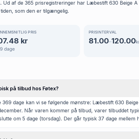
en. Ud af de 365 prisregistreringer har Læbestift 630 Beige
 tiden, som den er tilgængelig.
NNEMSNITLIG PRIS
PRISINTERVAL
07.48
kr
81.00
120.00
–
k
69
dage
isk på tilbud hos Føtex?
 369 dage kan vi se følgende mønstre: Læbestift 630 Beige 
 og december. Når varen kommer på tilbud, varer tilbuddet t
lutte om 5 dage (torsdag). Der går typisk 37 dage mellem h