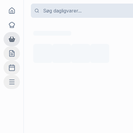
Goma
Opskrifter
Dagligvarer
Indkøbslisten
Madplan
Mere