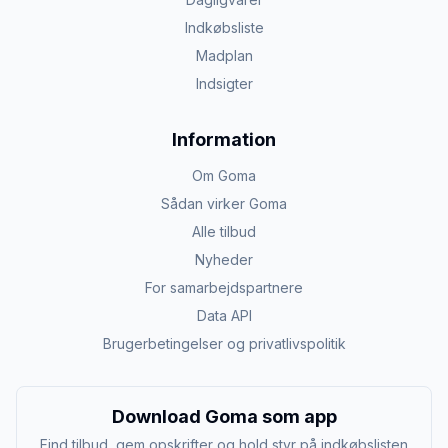
Indkøbsliste
Madplan
Indsigter
Information
Om Goma
Sådan virker Goma
Alle tilbud
Nyheder
For samarbejdspartnere
Data API
Brugerbetingelser og privatlivspolitik
Download Goma som app
Find tilbud, gem opskrifter og hold styr på indkøbslisten