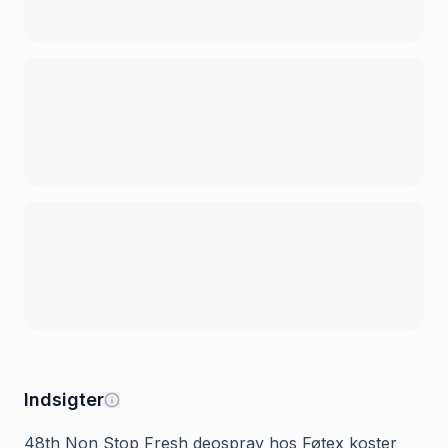
Indsigter
48th Non Stop Fresh deospray hos Føtex koster