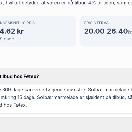
 hvilket betyder, at varen er på tilbud 4% af tiden, som de
NNEMSNITLIG PRIS
PRISINTERVAL
4.62
kr
20.00
26.40
–
kr
69
dage
ilbud hos Føtex?
e 369 dage kan vi se følgende mønstre: Solbærmarmelade ha
 omkring 15 dage. Solbærmarmelade er sjældent på tilbud, s
ud hos Føtex.