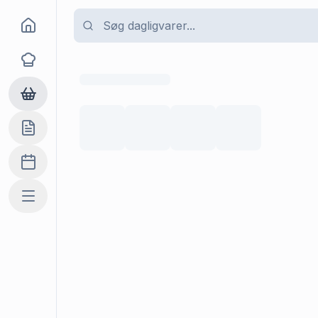
Goma
Opskrifter
Dagligvarer
Indkøbslisten
Madplan
Mere