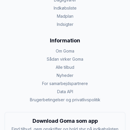
Indkøbsliste
Madplan
Indsigter
Information
Om Goma
Sådan virker Goma
Alle tilbud
Nyheder
For samarbejdspartnere
Data API
Brugerbetingelser og privatlivspolitik
Download Goma som app
Find tilbud, gem opskrifter og hold styr på indkøbslisten