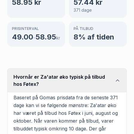
58.95
kr
57.44
kr
371
dage
PRISINTERVAL
PÅ TILBUD
49.00
58.95
8
% af tiden
–
kr
Hvornår er Za'atar øko typisk på tilbud
hos Føtex?
Baseret på Gomas prisdata fra de seneste 371
dage kan vi se følgende mønstre: Za'atar øko
har været på tilbud hos Føtex i juni, august og
oktober. Når varen kommer på tilbud, varer
tilbuddet typisk omkring 10 dage. Der går