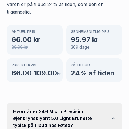
varen er på tilbud 24% af tiden, som den er
tilgængelig.
AKTUEL PRIS
GENNEMSNITLIG PRIS
66.00
kr
95.97
kr
88.00
kr
369
dage
PRISINTERVAL
PÅ TILBUD
66.00
109.00
24
% af tiden
–
kr
Hvornår er 24H Micro Precision
øjenbrynsblyant 5.0 Light Brunette
typisk på tilbud hos Føtex?