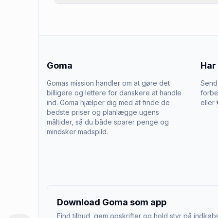
Goma
Har
Gomas mission handler om at gøre det
Send 
billigere og lettere for danskere at handle
forbe
ind. Goma hjælper dig med at finde de
eller
bedste priser og planlægge ugens
måltider, så du både sparer penge og
mindsker madspild.
Download Goma som app
Find tilbud, gem opskrifter og hold styr på indkøbs