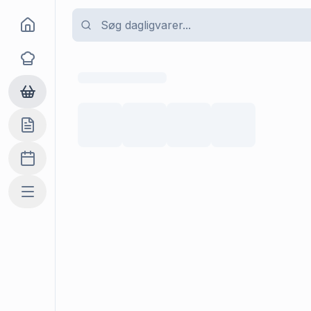
Goma
Opskrifter
Dagligvarer
Indkøbslisten
Madplan
Mere