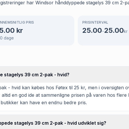
registreringer har Windsor hånddyppede stagelys 39 cm 2-pa
NNEMSNITLIG PRIS
PRISINTERVAL
5.00
kr
25.00
25.00
–
kr
70
dage
 stagelys 39 cm 2-pak - hvid?
 - hvid kan købes hos Føtex til 25 kr, men i oversigten ov
er altid en god ide at sammenligne prisen på varen hos flere
 butikker kan have en endnu bedre pris.
ede stagelys 39 cm 2-pak - hvid udviklet sig?