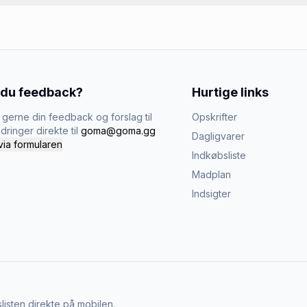
 du feedback?
Hurtige links
gerne din feedback og forslag til
Opskrifter
dringer direkte til
goma@goma.gg
Dagligvarer
via formularen
Indkøbsliste
Madplan
Indsigter
listen direkte på mobilen.