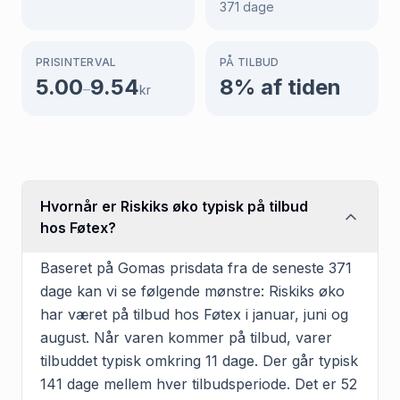
371
dage
PRISINTERVAL
PÅ TILBUD
5.00
9.54
8
% af tiden
–
kr
Hvornår er Riskiks øko typisk på tilbud
hos Føtex?
Baseret på Gomas prisdata fra de seneste 371
dage kan vi se følgende mønstre: Riskiks øko
har været på tilbud hos Føtex i januar, juni og
august. Når varen kommer på tilbud, varer
tilbuddet typisk omkring 11 dage. Der går typisk
141 dage mellem hver tilbudsperiode. Det er 52