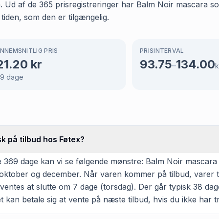
en. Ud af de 365 prisregistreringer har Balm Noir mascara 
 tiden, som den er tilgængelig.
NNEMSNITLIG PRIS
PRISINTERVAL
21.20
kr
93.75
134.00
–
k
69
dage
k på tilbud hos Føtex?
 369 dage kan vi se følgende mønstre: Balm Noir mascara so
er, oktober og december. Når varen kommer på tilbud, varer
rventes at slutte om 7 dage (torsdag). Der går typisk 38 d
et kan betale sig at vente på næste tilbud, hvis du ikke har tr