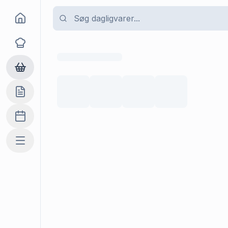
Goma
Opskrifter
Dagligvarer
Indkøbslisten
Madplan
Mere