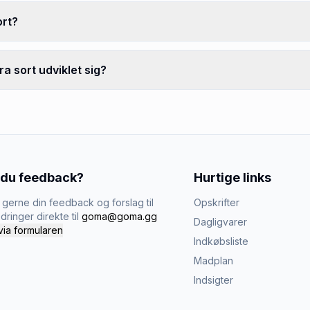
ort?
a sort udviklet sig?
 du feedback?
Hurtige links
gerne din feedback og forslag til
Opskrifter
dringer direkte til
goma@goma.gg
Dagligvarer
via formularen
Indkøbsliste
Madplan
Indsigter