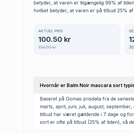
betyder, at varen er tilgængelig 99% af tid
hvilket betyder, at varen er på tilbud 25% af
AKTUEL PRIS
GE
100.50
kr
1
134.00
kr
3
Hvornår er Balm Noir mascara sort typis
Baseret på Gomas prisdata fra de seneste
marts, april, juni, juli, august, septemb
tilbud har været gældende i 7 dage og fo
sort er ofte på tilbud (25% af tiden), så d