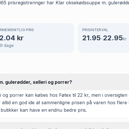
365 prisregistreringer har Klar oksekødssuppe m. gulerødder
NNEMSNITLIG PRIS
PRISINTERVAL
2.04
kr
21.95
22.95
–
kr
69
dage
 gulerødder, selleri og porrer?
 og porrer kan købes hos Føtex til 22 kr, men i oversigten
er altid en god ide at sammenligne prisen på varen hos flere
 butikker kan have en endnu bedre pris.