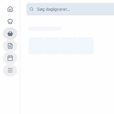
Goma
Opskrifter
Dagligvarer
Indkøbslisten
Madplan
Mere