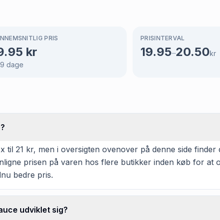
NNEMSNITLIG PRIS
PRISINTERVAL
9.95
kr
19.95
20.50
–
kr
69
dage
e?
til 21 kr, men i oversigten ovenover på denne side finder d
enligne prisen på varen hos flere butikker inden køb for a
dnu bedre pris.
auce udviklet sig?