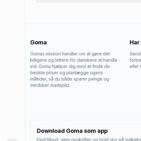
Goma
Har
Gomas mission handler om at gøre det
Send 
billigere og lettere for danskere at handle
forbe
ind. Goma hjælper dig med at finde de
eller
bedste priser og planlægge ugens
måltider, så du både sparer penge og
mindsker madspild.
Download Goma som app
Find tilbud, gem opskrifter og hold styr på indkøbs