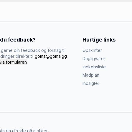
 du feedback?
Hurtige links
gerne din feedback og forslag til
Opskrifter
dringer direkte til
goma@goma.gg
Dagligvarer
via formularen
Indkøbsliste
Madplan
Indsigter
listen direkte på mobilen.