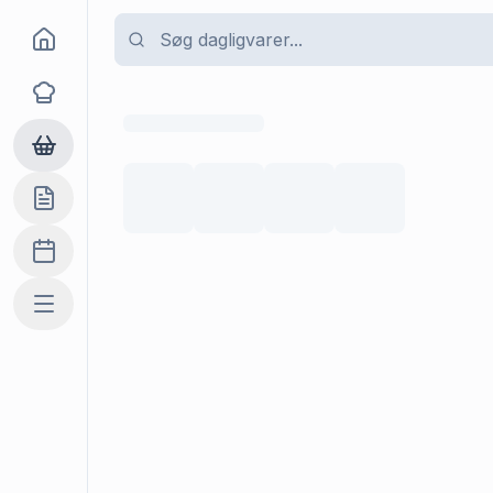
Goma
Opskrifter
Dagligvarer
Indkøbslisten
Madplan
Mere