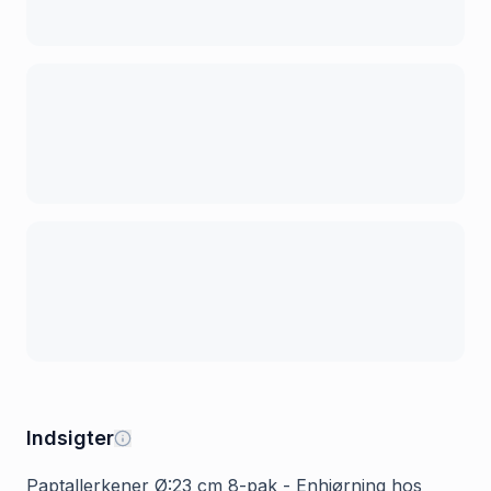
Indsigter
Paptallerkener Ø:23 cm 8-pak - Enhjørning hos